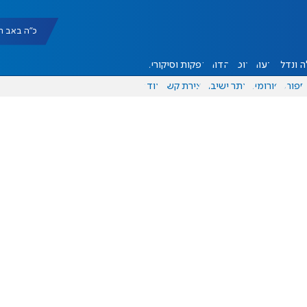
כ"ה באב תשפ"ו |
 ונדל"ן
דעות
אוכל
יהדות
הפקות וסיקורים
ספורט
פורומים
אתר ישיבה
יצירת קשר
עוד