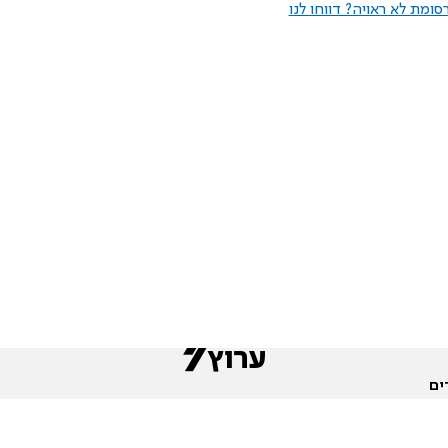
ומת לא ראויה? דווחו לנו
ים
שות
חדשות המגזר
פורומים
תגי