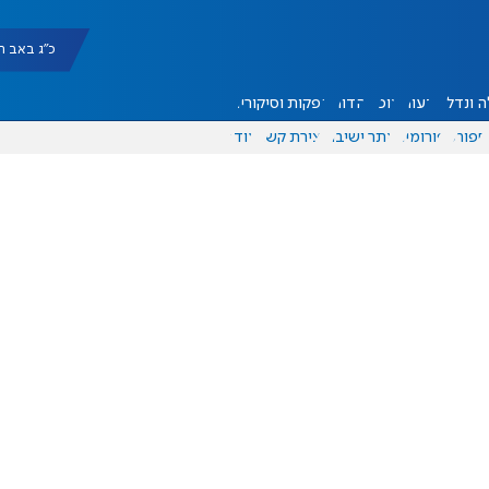
כ"ג באב תשפ"ו |
 ונדל"ן
דעות
אוכל
יהדות
הפקות וסיקורים
ספורט
פורומים
אתר ישיבה
יצירת קשר
עוד