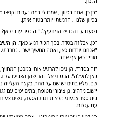
הנכון.
"כן כן, אתה בכיוון", אמרו לי כמה נערות וקפצו
בכיוון שלנו". הרגשתי יותר בטוח איתן.
נסענו עם הכביש המתעקל. "זה כפר ערבי כאן?"
"כן, אבל זה בסדר, בסך הכול רגוע כאן", הן השיב
"אנחנו יורדות כאן, ואתה ממשיך ישר". נחרדתי. 
מוריד כאן אף אחד.
"זה בסדר", הן ניסו להרגיע אותי במבטן המחויך, 
כאן למעלה". הבטתי אל ההר שהן הצביעו עליו. 
שם. מלא בתים יש שם על ההר. בקצה העלייה נגל
יישוב מרהיב. גן ציבורי מטופח, בתים יפים עם גגו
בית ספר צבעוני מלא תחנות הסעה, נשים צעירו
עם עגלות.
הטלפון העיר אותי מתימהוני. "אתה מגיע?" שא