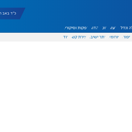
כ"ד באב תשפ"ו |
 ונדל"ן
דעות
אוכל
יהדות
הפקות וסיקורים
ספורט
פורומים
אתר ישיבה
יצירת קשר
עוד