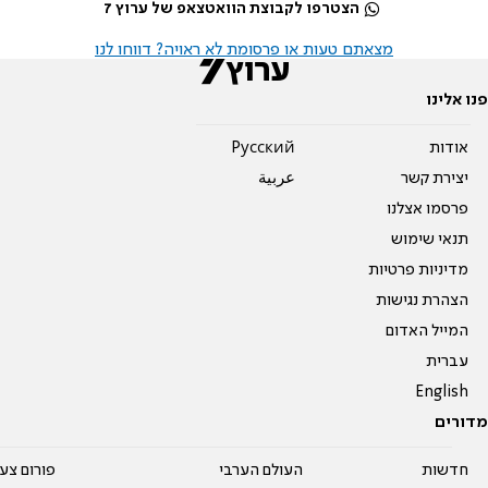
הצטרפו לקבוצת הוואטצאפ של ערוץ 7
מצאתם טעות או פרסומת לא ראויה? דווחו לנו
פנו אלינו
אודות
Pусский
יצירת קשר
عربية
פרסמו אצלנו
תנאי שימוש
מדיניות פרטיות
הצהרת נגישות
המייל האדום
עברית
English
מדורים
חדשות
העולם הערבי
פורום צע