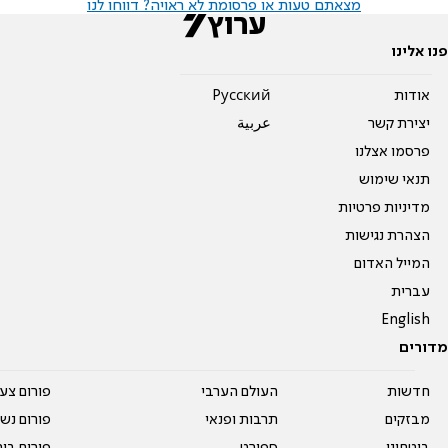
מצאתם טעות או פרסומת לא ראויה? דווחו לנו
פנו אלינו
אודות
Pусский
יצירת קשר
عربية
פרסמו אצלנו
תנאי שימוש
מדיניות פרטיות
הצהרת נגישות
המייל האדום
עברית
English
מדורים
חדשות
העולם הערבי
פורום צע
מבזקים
תרבות ופנאי
פורום נשו