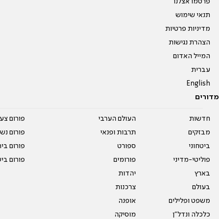
פרסמו אצלנו
תנאי שימוש
מדיניות פרטיות
הצהרת נגישות
המייל האדום
עברית
English
מדורים
חדשות
העולם הערבי
פורום צע
מבזקים
תרבות ופנאי
פורום נשו
ביטחוני
ספורט
פורום בי
פוליטי-מדיני
פורומים
פורום בי
בארץ
יהדות
בעולם
צרכנות
משפט ופלילים
אופנה
כלכלה ונדל"ן
מוסיקה