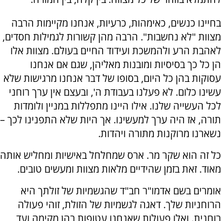
בחיינו כנשים, כאימהות, כרעיות, אנחנו מקיימות הרבה
מצוות "לא נחשבות". הרבה מהן קשורות לגמילות חסדים,
לאהבת הרע ולהמשכת ועידוד החיים בעולם. מצוות אלו
הן כל כך בסיסיות ומובנות מאליהן, שגם אם אנחנו
עסוקות בהן כל היום, בסופו של דבר אנחנו מרגישות שלא
עשינו כלום. לא פעלנו בעבודת ה', ובעצם אין ערך רוחני
לכל העשייה שלנו. אילו היינו מתפללות במניין ולומדות
תורה, אז היה ערך למעשינו. אך היות שלא התפנינו לכך –
נשארנו מרוקנות מתורה ויהדות.
כל זה הוא שקר מר. ארס שמחלחל באישיות ומחליש אותה
מאוד. זאת בזמן שהידיים מלאות מצוות ומעשים טובים.
אומרים בשם אדמו"ר חב"ד שהגשמיות של זולתך היא
הרוחניות שלך. דאגה לגשמיות של הזולת, זוהי פעולה
רוחנית. ואלו פעולות שאנחנו עטופות בהן מקימה ועד