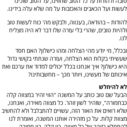
טובה ולהודות על כל הטוב שחווינו, על הטוב שזכינו
לעשות ועל הכאבים והאכזבות על מה שלא עלה בידינו.
להודות – בהודאה, בענווה, ולבקש מה' כוח לעשות טוב
ולהיות טובים, שהרי בלי עזרה שלו דבר לא היה מצליח
לנו.
ובכלל, מי יודע מהי הצלחה ומהו כישלון? האם חסד
שעשיתי בקלות הוא הצלחה, ועזרה שנתתי בקושי גדול
היא כישלון? איך אנחנו בכלל יכולים למדוד את ערכם ואת
איכותם של מעשינו, ויותר מכך – מחשבותינו?
לא להיחלש
הבעל שם טוב כותב על המשנה "הווי זהיר במצווה קלה
כבחמורה", שזהיר לשון זוהר. כל מצווה מאירה, ואנחנו,
שלא רואים את האור הזה, עשויים להתבלבל ולא להחשיב
מצוות קלות. על כן מזהירה אותנו המשנה, ואומרת לנו
להתמלא בזוהר של כל מצווה. בין קלה, בין חמורה.