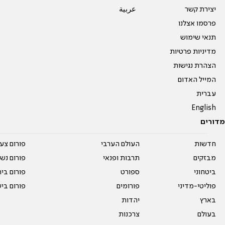
יצירת קשר
عربية
פרסמו אצלנו
תנאי שימוש
מדיניות פרטיות
הצהרת נגישות
המייל האדום
עברית
English
מדורים
חדשות
העולם הערבי
פורום צע
מבזקים
תרבות ופנאי
פורום נשו
ביטחוני
ספורט
פורום בי
פוליטי-מדיני
פורומים
פורום בי
בארץ
יהדות
בעולם
צרכנות