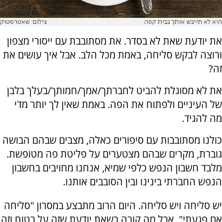
היא לא תייבש אותך בבית קפה
צילום: שאטרסטוק
את יודעת שאת לא בסדר. את מסתובבת עם ייסורי מצפון
ורוצה לבקש סליחה, באמת מכל הלב. אבל איך עושים את
זה?
את לא מסוגלת להביט לחברתך/אמך/חמותך/בעלך בלבן
של העיניים ולפתוח את הפה. באמת שאין לך יותר מדי
מה להגיד.
כולנו מסתובבות עם סיפורים כאלה, מצבים שבהם הבושה
גוברת, מקרים שבהם מצטערים על פליטת פה מטופשת.
מלבד חשבון הנפש כלפי שמיא, אנחנו מחויבים בחשבון
הנפש החברתי בינינו ובין הסובבים אותנו.
יש סליחה ויש סליחה. היום הרוב מתבצע במסרון "סליחה
אם פגעתי", אבל מה קורה כשאת יודעת שזה על בטוח וזה