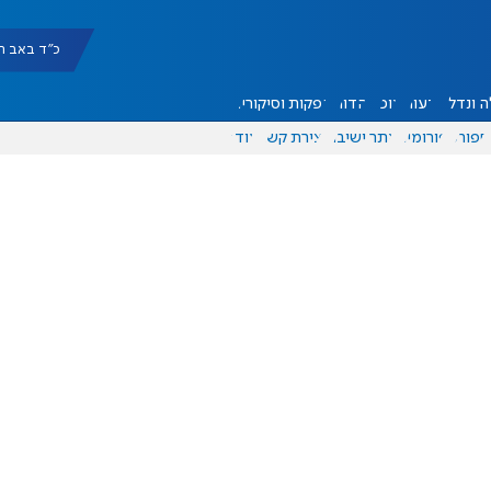
כ"ד באב תשפ"ו |
 ונדל"ן
דעות
אוכל
יהדות
הפקות וסיקורים
ספורט
פורומים
אתר ישיבה
יצירת קשר
עוד