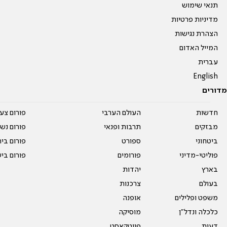
תנאי שימוש
מדיניות פרטיות
הצהרת נגישות
המייל האדום
עברית
English
מדורים
חדשות
העולם הערבי
פורום צע
מבזקים
תרבות ופנאי
פורום נשו
ביטחוני
ספורט
פורום בי
פוליטי-מדיני
פורומים
פורום בי
בארץ
יהדות
בעולם
צרכנות
משפט ופלילים
אופנה
כלכלה ונדל"ן
מוסיקה
דעות
פיוטקאסט