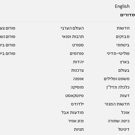
English
מדורים
חדשות
העולם הערבי
פורום צע
מבזקים
תרבות ופנאי
פורום נשו
ביטחוני
ספורט
פורום בי
פוליטי-מדיני
פורומים
פורום בי
בארץ
יהדות
בעולם
צרכנות
משפט ופלילים
אופנה
כלכלה ונדל"ן
מוסיקה
דעות
פיוטקאסט
חדשות המגזר
ילדודס
אוכל
מודעות אבל
כיפה שחורה
מזג אוויר
דיגיטל
תגיות