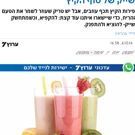
שייק של סוף הקיץ
פירות הקיץ תכף עוזבים, אבל יש טריק שעוזר לשמר את הטעם
והריח, כדי שיישארו איתנו עוד קצת: להקפיא, וכשמתחשק
שייק- להוציא ולהתפנק.
לילי אהרונין
6.10.16, 16:58
מתכונים
פירות
קיץ
פנימה - מתכונים