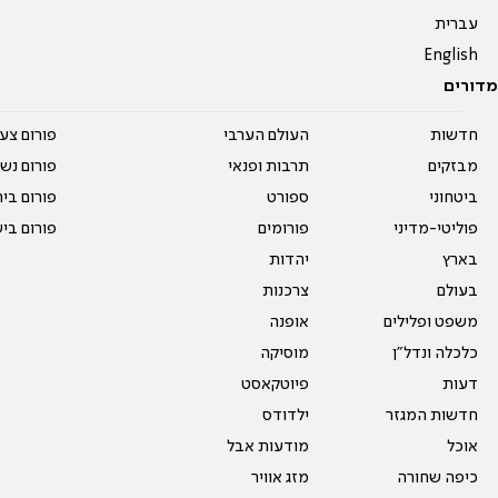
עברית
English
מדורים
חדשות
העולם הערבי
פורום צע
מבזקים
תרבות ופנאי
פורום נשו
ביטחוני
ספורט
פורום בי
פוליטי-מדיני
פורומים
פורום בי
בארץ
יהדות
בעולם
צרכנות
משפט ופלילים
אופנה
כלכלה ונדל"ן
מוסיקה
דעות
פיוטקאסט
חדשות המגזר
ילדודס
אוכל
מודעות אבל
כיפה שחורה
מזג אוויר