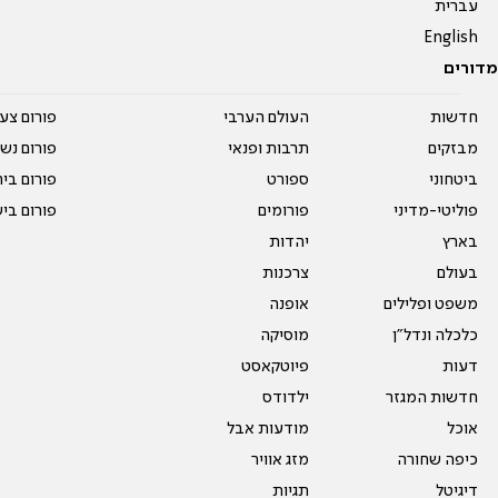
עברית
English
מדורים
חדשות
העולם הערבי
פורום צע
מבזקים
תרבות ופנאי
פורום נשו
ביטחוני
ספורט
פורום בי
פוליטי-מדיני
פורומים
פורום בי
בארץ
יהדות
בעולם
צרכנות
משפט ופלילים
אופנה
כלכלה ונדל"ן
מוסיקה
דעות
פיוטקאסט
חדשות המגזר
ילדודס
אוכל
מודעות אבל
כיפה שחורה
מזג אוויר
דיגיטל
תגיות