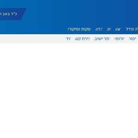
כ"ד באב תשפ"ו |
 ונדל"ן
דעות
אוכל
יהדות
הפקות וסיקורים
ספורט
פורומים
אתר ישיבה
יצירת קשר
עוד