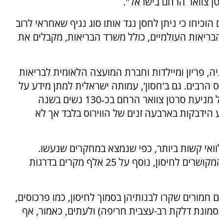
טן צוואר הרחם בישראל".
וכיחו כי ניתן לחסן נגד אותו סוג נגיף שאחראי לרוב
הבריאות העולמיים, כולל משרד הבריאות, מקבלים את
ה, פריון ומיילדות וחברת המועצה הלאומית לבריאות
וס הרבים. גם ב'חסון', עמותה ישראלית למתן מידע על
חיסונים, טוענים כי לחיסון יש פוטנציאל מרבי של מניעת סרטן צוואר הרחם בכ‑130 נשים בשנה
ע הידבקות בארבעה זנים של הווירוס בלבד אך לא
וואי קשות ביותר, כפי שנמצא במחקרים שנעשו.
מתחילת 2008 דווח בארה"ב על 76 מקרי מוות המקושרים לחיסון, נוסף על 25 אלף מקרים בדרגות
חמורים שקרו לבנותיהן בסמוך לחיסון, כמו פרכוסים,
(תסמונת דלקת רב-עצבית חריפה) ולעתים, כאמור, אף