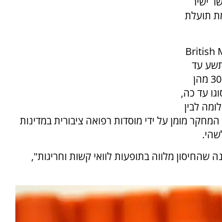
ר ישיר
מת תועלת
British 
תשע עד
שבע עשרה. מדובר בכמעט מיליון בנות ש‑300,000 מהן
גו עד כה,
ומה לבין
. המחקר מומן על ידי מוסדות רפואה ציבורית במדינות
שהי.
ה שהחיסון מלווה בתופעות לוואי קשות וחריגות",