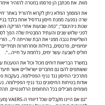
מוות. את מכתבן הן פרסמו במטרה להזהיר אימה
את המסמך המלא ניתן לקרוא ולהוריד באתר 'חיסו
שרה נפגעה ממנת חיסון גרדסיל אחת בלבד בגיל
שנות גיהינום!"; "כמה שבועות אחרי הזריקה הש
לפני שלוש שנים והעתיד המבטיח שלה הפך לסיו
השלישית גנבה ממני את הבת שהייתה לי... הזריק
יומיומיים, פרכוסים, בחילות וסחרחורות תמידיים
חולים לשבעה עשר ימים, נלחמת על חייה...".
במשרד הבריאות דוחים מכול וכול את הטענות על
ששותפים להם גם מחברים ישראליים אשר תיעדו לכ
מתרכיבי החיסון נגד נגיף הפפילומה. בעקבות 
אודות בטיחות החיסונים נגד נגיף הפפילומה. נ
מומחים מובילים בכל התחומים הרלוונטיים. תהלי
"גם אם היינו מקבלים שכל דיווחי ה‑
VAERS
(מער