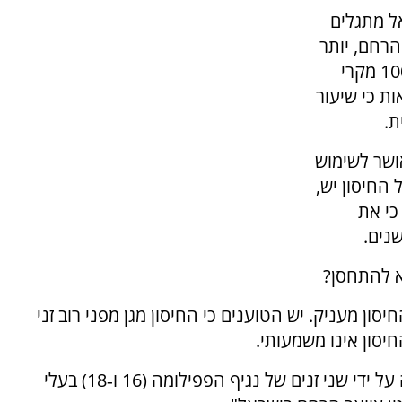
ל מתגלים
ואר הרחם, יותר
מ‑200 מקרי סרטן בצוואר הרחם ומתרחשים כ‑100 מקרי
ות כי שיעור
ת.
אושר לשימוש
החיסון יש,
כי את
נים.
לא להתחסן?
ן מעניק. יש הטוענים כי החיסון מגן מפני רוב זני
יסון אינו משמעותי.
על פי משרד הבריאות, "החיסון מגן מפני הדבקה על ידי שני זנים של נגיף הפפילומה (16 ו‑18) בעלי