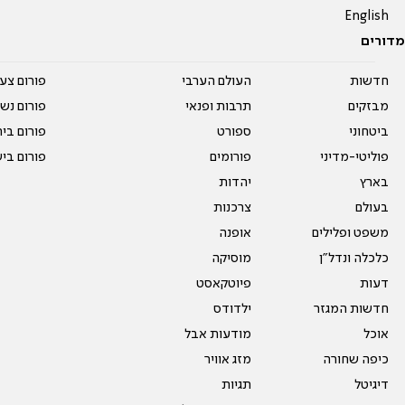
English
מדורים
חדשות
העולם הערבי
פורום צע
מבזקים
תרבות ופנאי
פורום נשו
ביטחוני
ספורט
פורום בי
פוליטי-מדיני
פורומים
פורום בי
בארץ
יהדות
בעולם
צרכנות
משפט ופלילים
אופנה
כלכלה ונדל"ן
מוסיקה
דעות
פיוטקאסט
חדשות המגזר
ילדודס
אוכל
מודעות אבל
כיפה שחורה
מזג אוויר
דיגיטל
תגיות