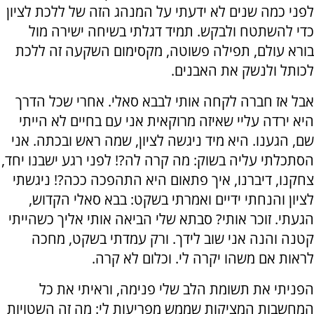
לפני כמה שנים לא ידעתי על המנהג הזה של ללכת לציון
כדי להשתטח ולבקש. תמיד דגלתי בשיחה ישירה מול
בורא עולם, תפילה פשוטה, מקסימום השקעה זה ללכת
לכותל ולנשק את האבנים.
אבל אז חברה לקחה אותי לבבא סאלי. אחרי שכל הדרך
היא ירדה עליי שאיזה מרוקאית אני עם בחיים לא הייתי
שם, הגענו. היא מיד ניגשה לציון, שמה ראש ובכתה. אני
הסתכלתי עליה בשוק: מה קרה לה?! לפני רגע ישבנו יחד,
צחקנו, דיברנו, איך פתאום היא התהפכה ככה?! ניגשתי
לציון והנחתי ידיים ואמרתי בשקט: בבא סאלי הקדוש,
הגעתי. זוכר אותי? סבתא שלי הביאה אותי אליך כשהייתי
קטנה והנה אני שוב לידך. ורק עמדתי בשקט, מחכה
לראות אם משהו יקרה לי. וכלום לא קרה.
הפניתי את תשומת הלב שלי פנימה, וראיתי את כל
המחשבות המציקות שממש מפריעות לי: מה זה השטויות