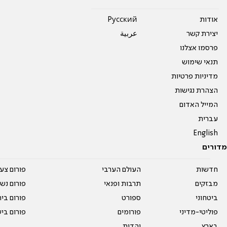
אודות
Pусский
יצירת קשר
عربية
פרסמו אצלנו
תנאי שימוש
מדיניות פרטיות
הצהרת נגישות
המייל האדום
עברית
English
מדורים
חדשות
העולם הערבי
פורום צע
מבזקים
תרבות ופנאי
פורום נשו
ביטחוני
ספורט
פורום בי
פוליטי-מדיני
פורומים
פורום בי
בארץ
יהדות