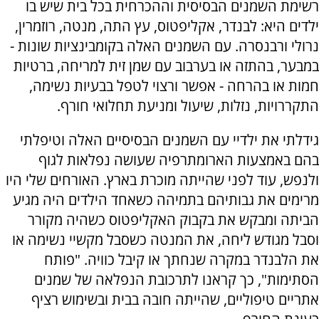
רשימת השמנים הבסיסית וההכרחית בכל בית שיש בו
ילדים היא: לבנדר, אקליפטוס, עץ התה, מנטה, רוזמרין,
נרולי ורבנסרה. עם השמנים האלה בקומבינציות שונות -
במבער, בהתזה או בערבוב עם שמן זית למריחה, ברטיות
חמות או בהרחה - אפשר ורצוי לטפל בבעיות נשימה,
התקררויות, נזלות, שיעול ומניעת תחלואי חורף.
גידלתי את ילדיי עם השמנים הבסיסיים האלה וטיפלתי
בהם באמצעות הארומתרפיה שעושה נפלאות לגוף
ולנפש, עוד לפני שהייתה מוכרת בארץ. האורחים שלי היו
מרימים את גבותיהם בתמיהה כשאחד הילדים היה מגיע
הביתה ומבקש את בקבוק האקליפטוס כשהיה מקורר
וסבל מגודש ליחה, את המנטה כשסבל מקשיי נשימה או
את הלבנדר במקרה שנחתך או קיבל כוויה. "פותח
הסתימות", כך קראנו לתרכובת הנפלאה של שמנים
אתריים טיפוליים, שהייתה חובה בבית ובשימוש רציף