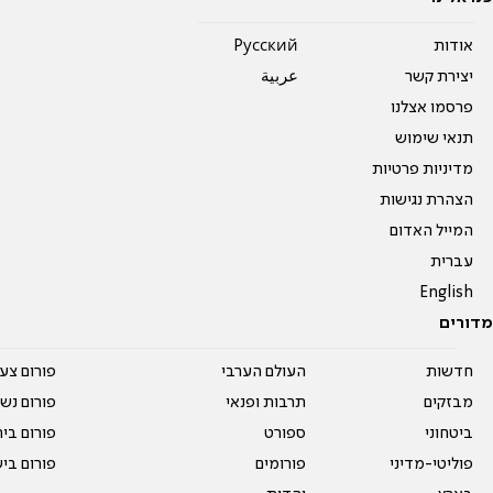
אודות
Pусский
יצירת קשר
عربية
פרסמו אצלנו
תנאי שימוש
מדיניות פרטיות
הצהרת נגישות
המייל האדום
עברית
English
מדורים
חדשות
העולם הערבי
פורום צע
מבזקים
תרבות ופנאי
פורום נשו
ביטחוני
ספורט
פורום בי
פוליטי-מדיני
פורומים
פורום בי