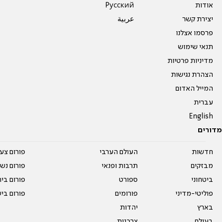
אודות
Pусский
יצירת קשר
عربية
פרסמו אצלנו
תנאי שימוש
מדיניות פרטיות
הצהרת נגישות
המייל האדום
עברית
English
מדורים
חדשות
העולם הערבי
פורום צע
מבזקים
תרבות ופנאי
פורום נשו
ביטחוני
ספורט
פורום בי
פוליטי-מדיני
פורומים
פורום בי
בארץ
יהדות
בעולם
צרכנות