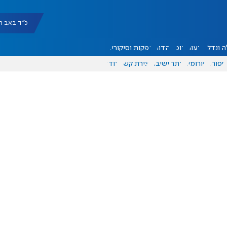
כ"ד באב תשפ"ו |
 ונדל"ן
דעות
אוכל
יהדות
הפקות וסיקורים
ספורט
פורומים
אתר ישיבה
יצירת קשר
עוד