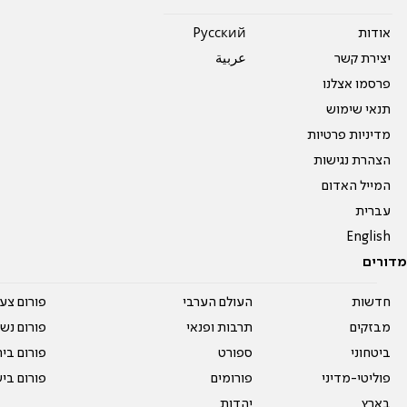
אודות
Pусский
יצירת קשר
عربية
פרסמו אצלנו
תנאי שימוש
מדיניות פרטיות
הצהרת נגישות
המייל האדום
עברית
English
מדורים
חדשות
העולם הערבי
פורום צע
מבזקים
תרבות ופנאי
פורום נשו
ביטחוני
ספורט
פורום בי
פוליטי-מדיני
פורומים
פורום בי
בארץ
יהדות