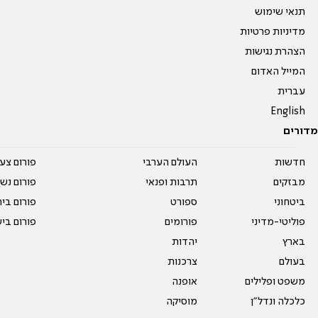
תנאי שימוש
מדיניות פרטיות
הצהרת נגישות
המייל האדום
עברית
English
מדורים
חדשות
העולם הערבי
פורום צע
מבזקים
תרבות ופנאי
פורום נשו
ביטחוני
ספורט
פורום בי
פוליטי-מדיני
פורומים
פורום בי
בארץ
יהדות
בעולם
צרכנות
משפט ופלילים
אופנה
כלכלה ונדל"ן
מוסיקה