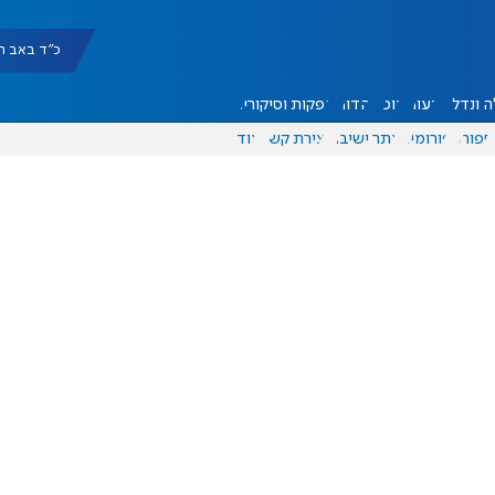
כ"ד באב תשפ"ו |
 ונדל"ן
דעות
אוכל
יהדות
הפקות וסיקורים
ספורט
פורומים
אתר ישיבה
יצירת קשר
עוד