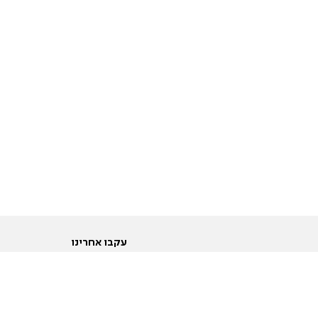
עקבו אחרינו
ות
טוויטר
ם הריון ולידה
פייסבוק
ום לקראת נישואין וזוגיות
אינסטגרם