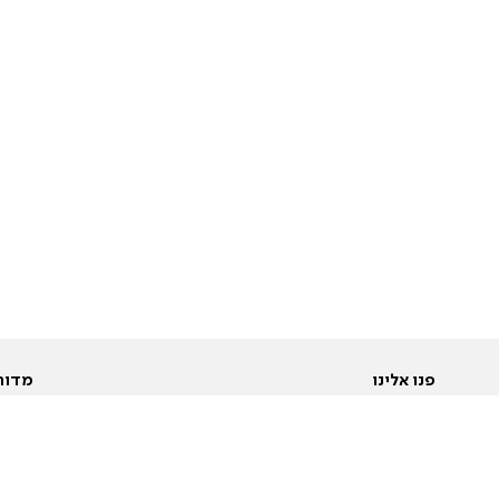
פנו אלינו
מדור
אודות
Pусский
חד
יצירת קשר
عربية
מב
פרסמו אצלנו
בי