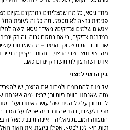
מחד גיסא, כל מה שמצליחים להתקדם בקיום מצו
פנימית נראה לא מספק. מה כל זה לעומת החלום
אנשים שלמים וצדיקים? מאידך גיסא, קשה לחלום
במדרגת צדיקים, כי אם נחלום גבוה, זה רק יגבי
שבחוסר המימוש. וכך המצוי – מה שאנחנו עושי
מהרצוי. ומצד שני הרצוי, החלום, מקטין כנפיים
אותו, ושהרצון למימושו רק יגרום כאב.
בין הרצוי למצוי
על מנת להתרומם ולפתור את המצב, יש להפריד ב
(מה שאנחנו חווים ביומיום) לרצוי (מה שאנחנו שו
להתבונן על כל הטוב שה' עושה איתנו ועל הטוב
זוכים לעשות, בהודאה ובהודיה אפילו על הטוב הק
המצווה המובנת מאליה – אינה מובנת מאליה בא
זכות היא לנו לבטא, אפילו בקצת, את האור האלו