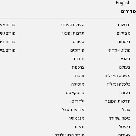
English
מדורים
חדשות
העולם הערבי
פורום צע
מבזקים
תרבות ופנאי
פורום נשו
ביטחוני
ספורט
פורום בי
פוליטי-מדיני
פורומים
פורום בי
בארץ
יהדות
בעולם
צרכנות
משפט ופלילים
אופנה
כלכלה ונדל"ן
מוסיקה
דעות
פיוטקאסט
חדשות המגזר
ילדודס
אוכל
מודעות אבל
כיפה שחורה
מזג אוויר
דיגיטל
תגיות
צעירים
פורום הריון ולידה