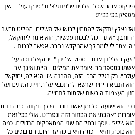
פינקוס אומר שכל הילדים ש"מתגלצ'ים" פרקו עול כי אין
מספיק בכי בבית!
ואז נאלץ יחזקאל להמתין לבואו של השליח, הפליט מבשר
החורבן. "אתה יכול לבכות עכשיו", הוא אומר ליחזקאל,
"ה' אמר לי לומר לך שהמקדש נחרב. אפשר לבכות".
"זעק והילל בן אדם... ספוק אל ירך". יחזקאל בוכה על
אשתו במספד מר ואומר את המילים: "היית ואינך עד
עולם". רק בגלל הבכי הזה, ההבנה שזו הגאולה, יחזקאל
הוא הנביא היחיד שרשאי להתנבא על תחיית המתים ועל
חזון העצמות היבשות שקמות לתחייה.
בכי הוא ישועה. כל זמן שאת בוכה יש לך תקווה. כמה בנות
אומרות "אהבתי את הבחור הזה ונפרדנו. אולי בכל זאת
הוא שלי?". יוסף ורחל הם שני המתאפקים הגדולים. כמה
הוא בוכה, והיא – כמה היא בוכה עד היום. הם בוכים כל