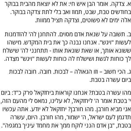
א. צדקה. אומר הבן איש חי: את לא יוצאת מהבית בבוקר
בחודשים טבת, שבט, תמוז ואב בלי לתת צדקה בבוקר.
אלה ימים לא פשוטים, וצדקה תציל ממוות.
ב. תשובה על שנאת אדם מסוים. להתחנן לה' להזדמנות
לעשות "ויגש". אנחנו נבנה כך את בית המקדש. מישהו
ששונא אותך, או שאת שונאת אותו - תתחנני לה' שישלח
לך כוחות לגשת ושישלח לה כוחות לעשות "ויגש" מצִדה.
ג. הכי חשוב – וזו הגאולה – לבכות. חובה. חובה לבכות
ביום עשרה בטבת.
מהו עשרה בטבת? אנחנו קוראות ביחזקאל פרק כ"ד: ביום
י' בטבת אומר ה' ליחזקאל, לא עלינו, נמאס לי מהעם הזה,
אני מביא חורבן. מהו חורבן? יחזקאל לא יודע. אתה עכשיו
תדגמן לעם ישראל, ה' ישמור, מהו חורבן. היום, עשרה
בטבת, "בן אדם הנני לוקח ממך את מחמד עיניך במגפה".