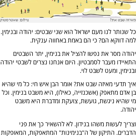
מאיזה שבט את?
צילום: שאטרסטוק
כל שנותר לנו מעם ישראל הוא שני שבטים: יהודה ובנימין.
למה דווקא הם? כי הם באמת באחווה ענקית.
יהודה מסר את נפשו להציל את בנימין, יתר השבטים
התאיידו מעבר לסמבטיון. היום אנחנו נצרים לשבטי יהודה
ובנימין, ומעט לשבט לוי.
איך תדעי מאיזה שבט את? אומר הבן איש חי: כל מי שהיא
בן אדם מתאפק (אשכנזייה, כאילו), היא משבט בנימין. וכל
מי שהיא ניגשת, גועשת, צועקת ומדברת היא משבט
יהודה.
וצריך לעשות משהו בנידון. לא להשאיר כך את פני
הדברים. התיקון של ה"בנימינות" המתאפקות, המאופקות