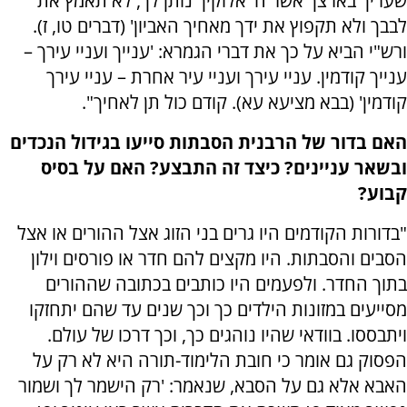
שעריך בארצך אשר ה' אלוקיך נותן לך, לא תאמץ את
לבבך ולא תקפוץ את ידך מאחיך האביון' (דברים טו, ז).
ורש"י הביא על כך את דברי הגמרא: 'ענייך ועניי עירך –
ענייך קודמין. עניי עירך ועניי עיר אחרת – עניי עירך
קודמין' (בבא מציעא עא). קודם כול תן לאחיך".
האם בדור של הרבנית הסבתות סייעו בגידול הנכדים
ובשאר עניינים? כיצד זה התבצע? האם על בסיס
קבוע?
"בדורות הקודמים היו גרים בני הזוג אצל ההורים או אצל
הסבים והסבתות. היו מקצים להם חדר או פורסים וילון
בתוך החדר. ולפעמים היו כותבים בכתובה שההורים
מסייעים במזונות הילדים כך וכך שנים עד שהם יתחזקו
ויתבססו. בוודאי שהיו נוהגים כך, וכך דרכו של עולם.
הפסוק גם אומר כי חובת הלימוד-תורה היא לא רק על
האבא אלא גם על הסבא, שנאמר: 'רק הישמר לך ושמור