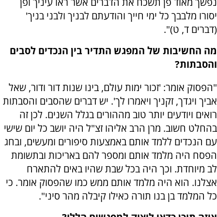
נפשך מאוד פן תשכח את הדברים אשר ראו עיניך ופן
יסורו מלבבך כל ימי חייך והודעתם לבניך ולבני בניך'
(דברים ד, ט)".
מה החשיבות של המפגש התדיר בין הנכדים לסבים
והסבתות?
"הפסוק אומר: 'זכור ימות עולם, בינו שנות דור ודור, שאל
אביך ויגדך, זקניך ויאמרו לך'. יש דברים שהסבים והסבתות
רואים ויודעים יותר טוב מההורים בגלל השנים. לכן זה
בהחלט חשוב. מרן הרב אליהו זצ"ל היה יושב כל יום שישי
עם הנכדים ללמד אותם באמצעות סיפורים ומעשים, ובחג
הפסח היה מלמד אותם ומספר להם באריכות ובתשומת
לב מיוחדת. וכך היה בכל שבת שהיו באים להתארח
אצלנו. הוא היה מלמד אותם ממש כמו שהפסוק אומר. כי
כל המלמד בן בנו תורה כאילו קיבלה מהר סיני".