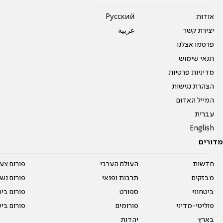
אודות
Pусский
יצירת קשר
عربية
פרסמו אצלנו
תנאי שימוש
מדיניות פרטיות
הצהרת נגישות
המייל האדום
עברית
English
מדורים
חדשות
העולם הערבי
פורום צע
מבזקים
תרבות ופנאי
פורום נשו
ביטחוני
ספורט
פורום בי
פוליטי-מדיני
פורומים
פורום בי
בארץ
יהדות