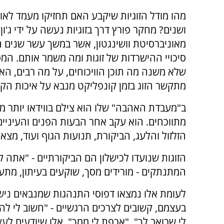
מהו מודל הזוגיות שיקבע האם תחזיקו מעמד לאור
ושנים? מחקר פורץ דרך בזוגיות נעשה על ידי ג'ון 
מאוניברסיטת וושינגטון, אשר במשך עשר שנים 
סיכויי ההישרדות של זוגות ומה משמר אותם. המ
שלא משנה מה תוכן הוויכוחים, על מה רבים, האו
מתקשר הזוג בזמן קונפליקט מנבא על איכות הקשר
מתווכחים. הוא עקב אחר הבעות הפנים והעיניים
הזלזול והלעג, הביקורת, תנועות הגוף ועוד, מצא ש
הזוגות שנועדו לכישלון הם הביקורתיים - "אתה ק
המתנתקים - מורידים מסך, שוקעים בעיתון, מתע
לעומת אלו נמצאו דפוסי התנהגות שמנבאים נישו
בעצמם, קשובים לצרכים הרגשיים - "חשוב לי לה
לי שכואב לך", "אכפת לי ממך". אלו שיודעים לעצ