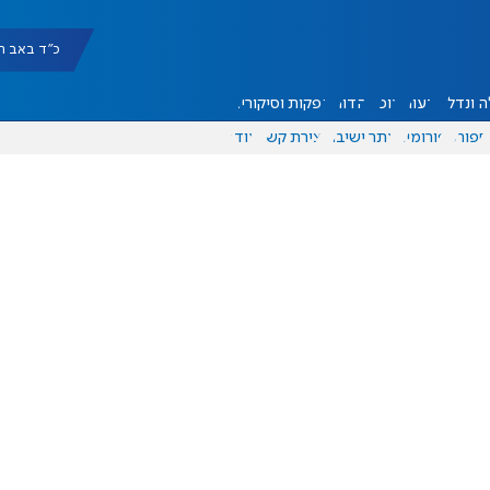
כ"ד באב תשפ"ו |
 ונדל"ן
דעות
אוכל
יהדות
הפקות וסיקורים
ספורט
פורומים
אתר ישיבה
יצירת קשר
עוד