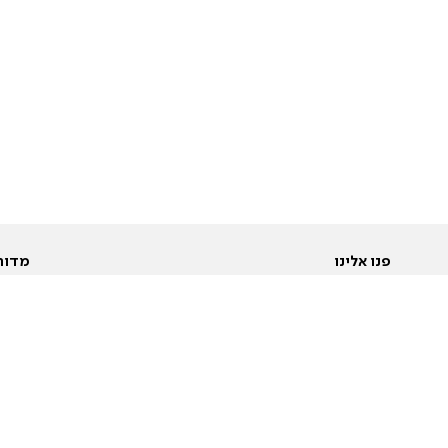
פנו אלינו
מדור
אודות
Pусский
חד
יצירת קשר
عربية
מב
פרסמו אצלנו
בי
תנאי שימוש
פו
מדיניות פרטיות
בא
הצהרת נגישות
בע