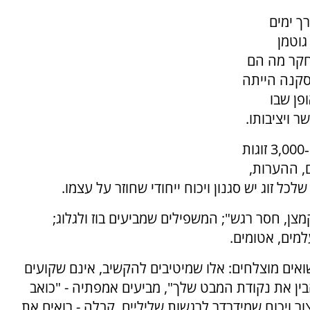
ך ימים
גוטמן
חקר מה הם
סקנה הייתה
פן שבו
 ויציבותו.
ב"מעבדת האהבה" שלו הוא צילם בווידאו יותר מ‑3,000 זוגות
, ההערות,
לכל זוג יש סגנון ויכוח ייחודי שחוזר על עצמו.
מצן, חסר רגש"; המשפילים שמביעים בוז ולגלוג;
למים, אטומים.
אים מוצלחים: אלו שמיטיבים להקשיב, אינם שקועים
בין את נקודת המבט שלך", מביעים אמפתיה - "כואב
ור ויכוח שמידרדר לרגשות שליליים. קבלה - רואים את