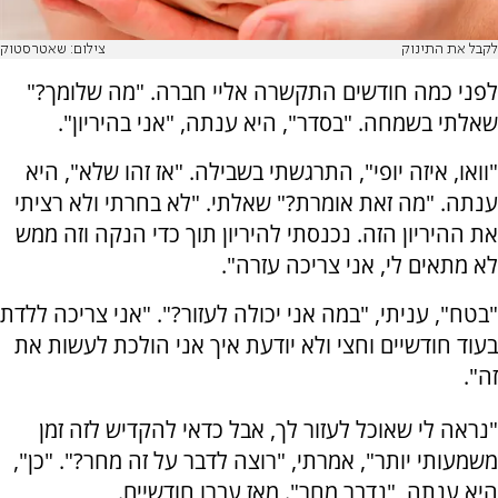
לקבל את התינוק
צילום: שאטרסטוק
לפני כמה חודשים התקשרה אליי חברה. "מה שלומך?"
שאלתי בשמחה. "בסדר", היא ענתה, "אני בהיריון".
"וואו, איזה יופי", התרגשתי בשבילה. "אז זהו שלא", היא
ענתה. "מה זאת אומרת?" שאלתי. "לא בחרתי ולא רציתי
את ההיריון הזה. נכנסתי להיריון תוך כדי הנקה וזה ממש
לא מתאים לי, אני צריכה עזרה".
"בטח", עניתי, "במה אני יכולה לעזור?". "אני צריכה ללדת
בעוד חודשיים וחצי ולא יודעת איך אני הולכת לעשות את
זה".
"נראה לי שאוכל לעזור לך, אבל כדאי להקדיש לזה זמן
משמעותי יותר", אמרתי, "רוצה לדבר על זה מחר?". "כן",
היא ענתה, "נדבר מחר". מאז עברו חודשיים.