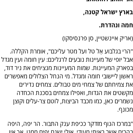
בארץ ישראל קטנה,
חמה ונהדרת.
(אריק איינשטיין, סן פרנסיסקו)
"הרי בגלבוע אַל טל ועל מטר עליכם", אומרת הקללה.
אבל יופי של מעיינות נובעים לרגליכם: עין חומה ועין מגדל
בפארק המעיינות. שמות המעיינות מנציחים את ניר דוד,
ראשון ליישובי חומה ומגדל. מי הנחל הצלולים מאפשרים
את צמיחתם של צמחי מים טבולים. צמחים נדירים
מקשטים את הגדות, ואפילו צמחים בסכנת הכחדה
נשמרים כאן, כמו מכבד הביצות, לוטם צר-עלים וקוצן
מכונף.
"במרכז הנוף מזדקר ככיפת ענק התבור. הר יפה, היפה
בהרים אשר ראיתי מעודי. אולי ישנם יפים ממנו, אך אין