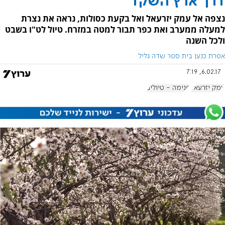
דרך ארץ השקד
נצפה אל עמק יזרעאל ואל בקעת כסולות, נראה את נצרת
למעלה ממערב ואת כפר תבור למטה במזרח. טיול לט"ו בשבט
ולכל השנה
אפרת כנען בית ספר שדה גליל
6.02.17, 7:19
עמק יזרעאל
פנימה - טיולים