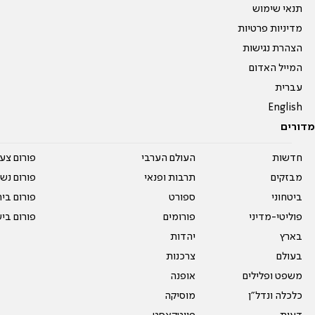
תנאי שימוש
מדיניות פרטיות
הצהרת נגישות
המייל האדום
עברית
English
מדורים
חדשות
העולם הערבי
פורום צע
מבזקים
תרבות ופנאי
פורום נשו
ביטחוני
ספורט
פורום בי
פוליטי-מדיני
פורומים
פורום בי
בארץ
יהדות
בעולם
צרכנות
משפט ופלילים
אופנה
כלכלה ונדל"ן
מוסיקה