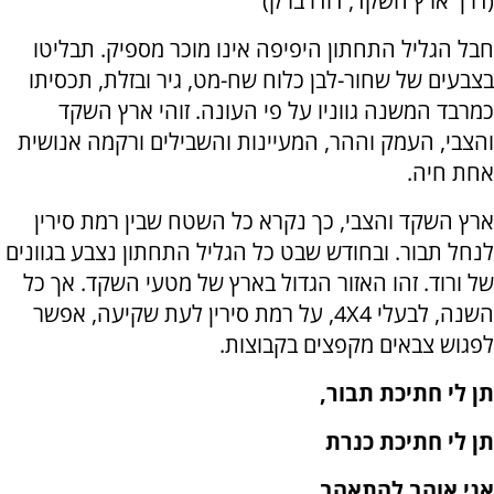
(דרך ארץ השקד, דודו ברק)
חבל הגליל התחתון היפיפה אינו מוכר מספיק. תבליטו
בצבעים של שחור-לבן כלוח שח-מט, גיר ובזלת, תכסיתו
כמרבד המשנה גווניו על פי העונה. זוהי ארץ השקד
והצבי, העמק וההר, המעיינות והשבילים ורקמה אנושית
אחת חיה.
ארץ השקד והצבי, כך נקרא כל השטח שבין רמת סירין
לנחל תבור. ובחודש שבט כל הגליל התחתון נצבע בגוונים
של ורוד. זהו האזור הגדול בארץ של מטעי השקד. אך כל
השנה, לבעלי 4
X
4, על רמת סירין לעת שקיעה, אפשר
לפגוש צבאים מקפצים בקבוצות.
תן לי חתיכת תבור,
תן לי חתיכת כנרת
אני אוהב להתאהב