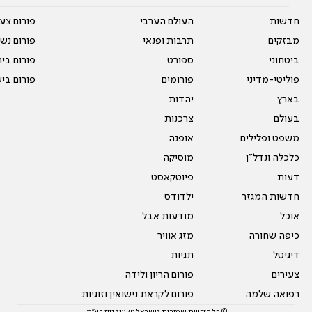
חדשות
העולם הערבי
פורום צע
מבזקים
תרבות ופנאי
פורום נשו
ביטחוני
ספורט
פורום בי
פוליטי-מדיני
פורומים
פורום בי
בארץ
יהדות
בעולם
צרכנות
משפט ופלילים
אופנה
כלכלה ונדל"ן
מוסיקה
דעות
פיוטקאסט
חדשות המגזר
ילדודס
אוכל
מודעות אבל
כיפה שחורה
מזג אוויר
דיגיטל
תגיות
צעירים
פורום הריון ולידה
רפואה שלמה
פורום לקראת נישואין וזוגיות