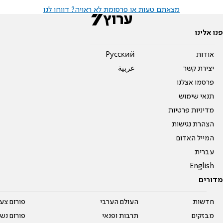
מצאתם טעות או פרסומת לא ראויה? דווחו לנו
פנו אלינו
אודות
Pусский
יצירת קשר
عربية
פרסמו אצלנו
תנאי שימוש
מדיניות פרטיות
הצהרת נגישות
המייל האדום
עברית
English
מדורים
חדשות
העולם הערבי
פורום צע
מבזקים
תרבות ופנאי
פורום נשו