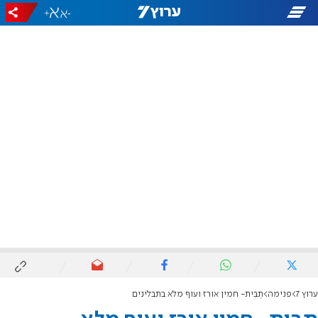
+
-
ערוץ 7
פנימה
תְבִּית- חמין אורז ועוף מלא בתבלינים