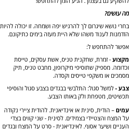
להשקיע גם בעצמך. הגיע הזמן להתחפש!
מה עושים?
בחרי נושא שיגרום לך להרגיש יפה ושמחה. זו יכולה להיות
הזדמנות לענוד משהו שלא היית מעזה בימים כתיקונם.
אפשר להתחפש ל:
מקצוע
- זמרת, שחקנית טניס, אשת עסקים, טייסת
וכדומה. מספיק שתוסיפי מיקרופון, מחבט טניס, תיק
מסמכים או משקפי טייסים וקסדה.
צבע -
למשל סגול: התלבשי בבגדים בצבע סגול והוסיפי
תכשיטים, מטפחת ולק באותו הצבע.
עמים
– הודית, סינית או אינדיאנית. להודית ציירי נקודה
על המצח והצטיידי בצמידים. לסינית - שני קווים בצדי
העניים ושיער אסוף. לאינדיאנית - סרט על המצח ובגדים