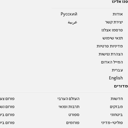
פנו אלינו
אודות
Pусский
יצירת קשר
عربية
פרסמו אצלנו
תנאי שימוש
מדיניות פרטיות
הצהרת נגישות
המייל האדום
עברית
English
מדורים
חדשות
העולם הערבי
פורום צע
מבזקים
תרבות ופנאי
פורום נשו
ביטחוני
ספורט
פורום בי
פוליטי-מדיני
פורומים
פורום בי