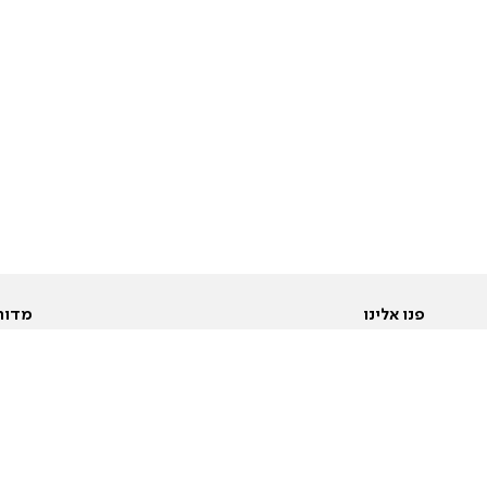
פנו אלינו
מדור
אודות
Pусский
חד
יצירת קשר
عربية
מב
פרסמו אצלנו
בי
תנאי שימוש
פו
מדיניות פרטיות
בא