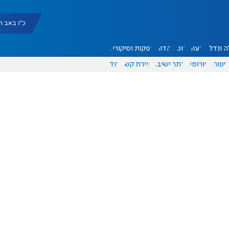
כ"ו באב תשפ"ו |
 ונדל"ן
דעות
אוכל
יהדות
הפקות וסיקורים
ספורט
פורומים
אתר ישיבה
יצירת קשר
עוד