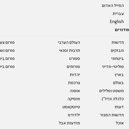
המייל האדום
עברית
English
מדורים
חדשות
העולם הערבי
פורום צע
מבזקים
תרבות ופנאי
פורום נשו
ביטחוני
ספורט
פורום בי
פוליטי-מדיני
פורומים
פורום בי
בארץ
יהדות
בעולם
צרכנות
משפט ופלילים
אופנה
כלכלה ונדל"ן
מוסיקה
דעות
פיוטקאסט
חדשות המגזר
ילדודס
אוכל
מודעות אבל