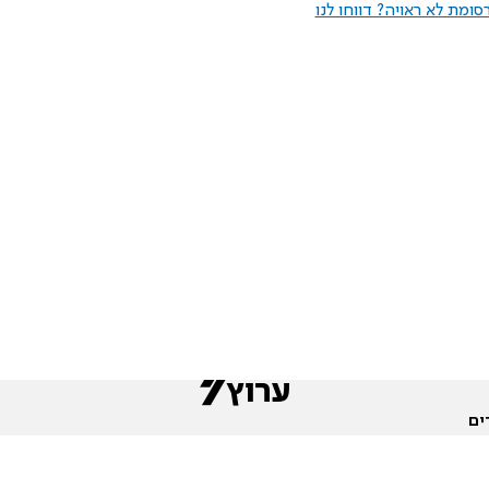
ומת לא ראויה? דווחו לנו
ים
שות
חדשות המגזר
פורומים
תגי