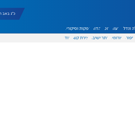
כ"ג באב תשפ"ו |
 ונדל"ן
דעות
אוכל
יהדות
הפקות וסיקורים
ספורט
פורומים
אתר ישיבה
יצירת קשר
עוד