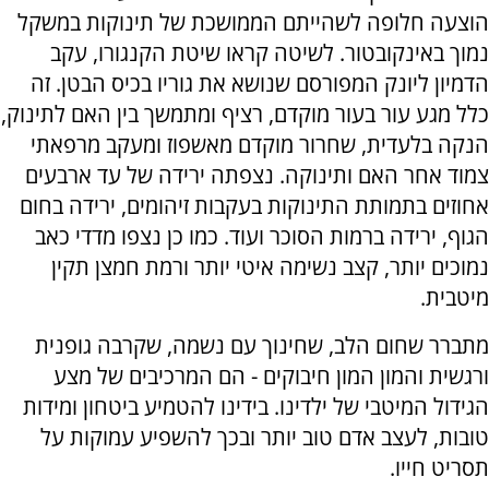
הוצעה חלופה לשהייתם הממושכת של תינוקות במשקל
נמוך באינקובטור. לשיטה קראו שיטת הקנגורו, עקב
הדמיון ליונק המפורסם שנושא את גוריו בכיס הבטן. זה
כלל מגע עור בעור מוקדם, רציף ומתמשך בין האם לתינוק,
הנקה בלעדית, שחרור מוקדם מאשפוז ומעקב מרפאתי
צמוד אחר האם ותינוקה. נצפתה ירידה של עד ארבעים
אחוזים בתמותת התינוקות בעקבות זיהומים, ירידה בחום
הגוף, ירידה ברמות הסוכר ועוד. כמו כן נצפו מדדי כאב
נמוכים יותר, קצב נשימה איטי יותר ורמת חמצן תקין
מיטבית.
מתברר שחום הלב, שחינוך עם נשמה, שקרבה גופנית
ורגשית והמון המון חיבוקים - הם המרכיבים של מצע
הגידול המיטבי של ילדינו. בידינו להטמיע ביטחון ומידות
טובות, לעצב אדם טוב יותר ובכך להשפיע עמוקות על
תסריט חייו.