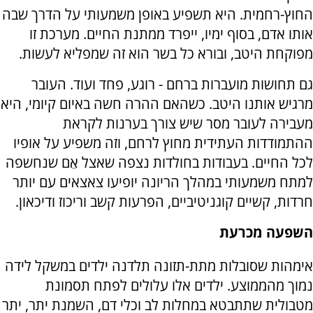
החוץ-רחמית. היא תשפיע באופן משמעותי על הדרך שבה
אותו אדם, בסוף ימיו, ייפרד ממתנת החיים. מערכת זו
מפוקחת היטב, ובורא כל בשר הוא זה שמפליא לעשות.
גם תחושות מועברות ברחם - רוגע, פחד ועוד. העובר
מרגיש אותנו היטב. כשהאם ההרה חשה באיום קיומי, היא
מעבירה לעובר מסר שיש צורך בערנות לקראת
ההתמודדות העתידית מחוץ לרחם, וזה משפיע על אופיו
לכל החיים. בעבודות בחולדות נצפה שאצל אֵם שנחשפה
למתח משמעותי במהלך הריונה יופיעו צאצאים עם יותר
חרדות, קשיים קוגניטיביים, הפרעות קשב וריכוז ודיכאון.
השפעה מכרעת
אימהות שסובלות מתת-תזונה תלדנה ילדים במשקל לידה
נמוך מהממוצע. ילדים אלו עלולים לפתח תסמונת
מטבולית שתתבטא במחלות לב וכלי דם, השמנת יתר, יתר