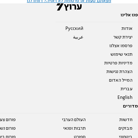
מצאתם טעות או פרסומת לא ראויה? דווחו לנו
פנו אלינו
אודות
Pусский
יצירת קשר
عربية
פרסמו אצלנו
תנאי שימוש
מדיניות פרטיות
הצהרת נגישות
המייל האדום
עברית
English
מדורים
חדשות
העולם הערבי
פורום צע
מבזקים
תרבות ופנאי
פורום נשו
ביטחוני
ספורט
פורום בי