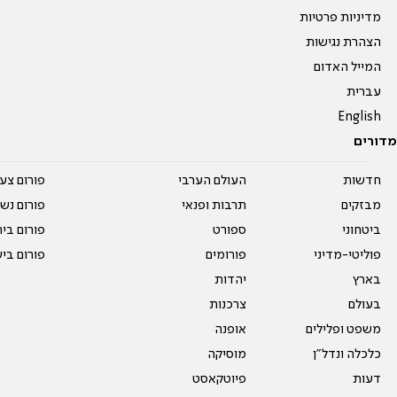
מדיניות פרטיות
הצהרת נגישות
המייל האדום
עברית
English
מדורים
חדשות
העולם הערבי
פורום צע
מבזקים
תרבות ופנאי
פורום נשו
ביטחוני
ספורט
פורום בי
פוליטי-מדיני
פורומים
פורום בי
בארץ
יהדות
בעולם
צרכנות
משפט ופלילים
אופנה
כלכלה ונדל"ן
מוסיקה
דעות
פיוטקאסט