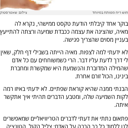
חוש ריח מפותח במיוחד
צילום: שאטרסטוק
בוקר אחד קיבלתי הודעת טקסט ממישהי, נקרא לה
מאיה, שהציגה את עצמה ככבדת שמיעה ורצתה להתייעץ
בעניין מסוים שהצריך פגישה.
לא ידעתי למה לצפות. מאיה הייתה בשבילי דף חלק, שאין
לי דרך לדעת עליו דבר. הרי כשמשוחחים עם כל אדם
שהמילה המדוברת והנשמעת היא שמקשרת ומחברת
בינינו, הכול זורם אחרת.
הבנתי ממנה שהיא קוראת שפתיים. לא ידעתי באיזו רמה
לקות השמיעה שלה, ומטבע הדברים תהיתי איך אתקשר
איתה.
פתאום נתתי את דעתי לדברים הטריוויאליים שמאפשרים
לנו ללמוד כל כך הרבה על האדם: צליל הקול, הטונציה,