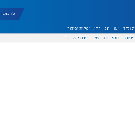
כ"ו באב תשפ"ו |
 ונדל"ן
דעות
אוכל
יהדות
הפקות וסיקורים
ספורט
פורומים
אתר ישיבה
יצירת קשר
עוד