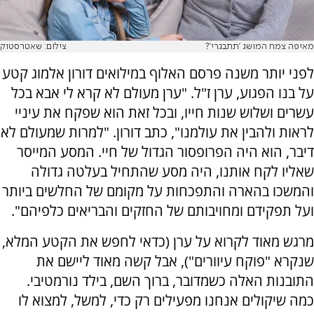
מאיפה צמח המושג 'תתבגרי'?
צילום: שאטרסטוק
לפני יותר משנה פרסם האלוף במילואים דורון אלמוג קטע
על בנו הפגוע, ערן ז"ל. "ערן מעולם לא קרא לי אבא בכל
עשרים ושלוש שנות חייו, ובכל זאת הוא שפקח את עיניי
לראות ולהבין את עולמנו", כתב דורון. "למרות שמעולם לא
דיבר, הוא היה הפרופסור הגדול של חיי. המסע המייסר
שאליו לקח אותנו, היה מסע שהתחיל בעלטה גדולה
והמשכו בהארה והתפכחות על מקומם של החלשים ביותר
ועל תפקידם ומחויבותם של החזקים והבריאים כלפיהם".
מרגש מאוד לקרוא על ערן (כדאי לחפש את הקטע המלא,
שנקרא "פוקח עיוורים"), אבל קשה מאוד ליישם את
התובנות האלה כשמדובר, ברוך השם, בילד נורמטיבי.
כמה שיקולים אנחנו מפעילים רק כדי, למשל, למצוא לו