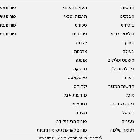
חדשות
העולם הערבי
פורום צע
מבזקים
תרבות ופנאי
פורום נשו
ביטחוני
ספורט
פורום בי
פוליטי-מדיני
פורומים
פורום בי
בארץ
יהדות
בעולם
צרכנות
משפט ופלילים
אופנה
כלכלה ונדל"ן
מוסיקה
דעות
פיוטקאסט
חדשות המגזר
ילדודס
אוכל
מודעות אבל
כיפה שחורה
מזג אוויר
דיגיטל
תגיות
צעירים
פורום הריון ולידה
רפואה שלמה
פורום לקראת נישואין וזוגיות
© כל הזכויות שמורות לישראל נשיונל ניוז בע"מ.