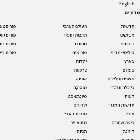
English
מדורים
חדשות
העולם הערבי
פורום צע
מבזקים
תרבות ופנאי
פורום נשו
ביטחוני
ספורט
פורום בי
פוליטי-מדיני
פורומים
פורום בי
בארץ
יהדות
בעולם
צרכנות
משפט ופלילים
אופנה
כלכלה ונדל"ן
מוסיקה
דעות
פיוטקאסט
חדשות המגזר
ילדודס
אוכל
מודעות אבל
כיפה שחורה
מזג אוויר
דיגיטל
תגיות