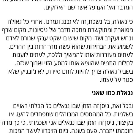
המדבר ואל הערפל אשר שם האלוקים.
כי גאולה, בל נשכח, זה לא זבנג וגמרנו. אחרי כל גאולה
מפוארת ומתוקשרת מחכה מדבר של ניסיונות. מקום שרף
ונחש ועקרב ושד. מקום שיש בו שקט ענקי שגורם לאדם
לשמוע את הבחירות שהוא עשה מהדהדות בין ההרים.
לעתים מעודדות אותו להמשיך וללכת, לעתים לועגות
לחלום התמים שהוציא אותו למסע הזוי וארוך שכזה.
בשביל גאולה צריך להיות לוחם סיירת, לא ג'ובניק שלא
סגור על עצמו.
נגאלת כמו שאני
ובכל זאת, ניסן זה הזמן שבו נגאלים כל הבלתי ראויים
בשלמות. כל המהססים המבוהלים שמפחדים להעז. או
בקיצור, ניסן זה הזמן שבו נגאלים אני ושכמותי. כי כך גזרה
חוכמתו יתברך. פעם בשנה, ביום הזיכרון לעשר המכות