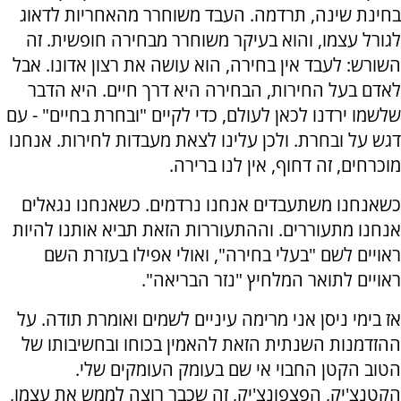
בחינת שינה, תרדמה. העבד משוחרר מהאחריות לדאוג
לגורל עצמו, והוא בעיקר משוחרר מבחירה חופשית. זה
השורש: לעבד אין בחירה, הוא עושה את רצון אדונו. אבל
לאדם בעל החירות, הבחירה היא דרך חיים. היא הדבר
שלשמו ירדנו לכאן לעולם, כדי לקיים "ובחרת בחיים" - עם
דגש על ובחרת. ולכן עלינו לצאת מעבדות לחירות. אנחנו
מוכרחים, זה דחוף, אין לנו ברירה.
כשאנחנו משתעבדים אנחנו נרדמים. כשאנחנו נגאלים
אנחנו מתעוררים. וההתעוררות הזאת תביא אותנו להיות
ראויים לשם "בעלי בחירה", ואולי אפילו בעזרת השם
ראויים לתואר המלחיץ "נזר הבריאה".
אז בימי ניסן אני מרימה עיניים לשמים ואומרת תודה. על
ההזדמנות השנתית הזאת להאמין בכוחו ובחשיבותו של
הטוב הקטן החבוי אי שם בעומק העומקים שלי.
הקטנצ'יק, הפצפונצ'יק, זה שכבר רוצה לממש את עצמו,