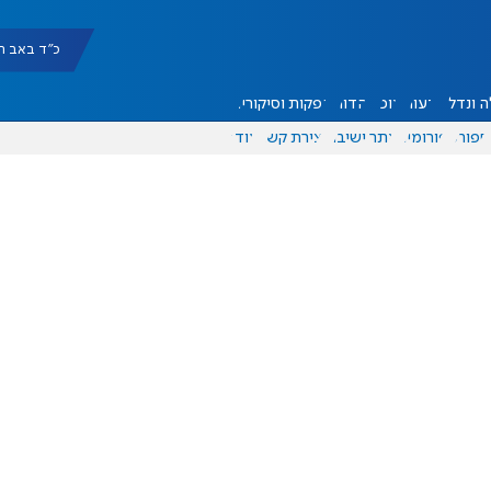
כ"ד באב תשפ"ו |
 ונדל"ן
דעות
אוכל
יהדות
הפקות וסיקורים
ספורט
פורומים
אתר ישיבה
יצירת קשר
עוד