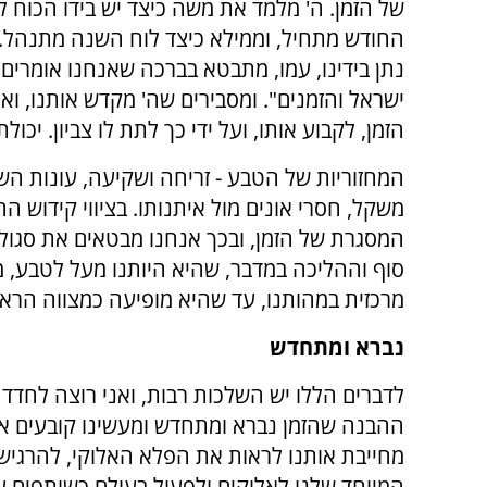
של הזמן. ה' מלמד את משה כיצד יש בידו הכוח ל
החודש מתחיל, וממילא כיצד לוח השנה מתנהל. 
נתן בידינו, עמו, מתבטא בברכה שאנחנו אומרים
ישראל והזמנים". ומסבירים שה' מקדש אותנו, וא
הזמן, לקבוע אותו, ועל ידי כך לתת לו צביון. יכולת
המחזוריות של הטבע - זריחה ושקיעה, עונות הש
משקל, חסרי אונים מול איתנותו. בציווי קידוש 
המסגרת של הזמן, ובכך אנחנו מבטאים את סגול
סוף וההליכה במדבר, שהיא היותנו מעל לטבע, מ
מרכזית במהותנו, עד שהיא מופיעה כמצווה הרא
נברא ומתחדש
לדברים הללו יש השלכות רבות, ואני רוצה לחדד 
ההבנה שהזמן נברא ומתחדש ומעשינו קובעים א
מחייבת אותנו לראות את הפלא האלוקי, להרגיש
המיוחד שלנו לאלוקים ולפעול בעולם כשותפים ע