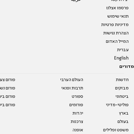
פרסמו אצלנו
תנאי שימוש
מדיניות פרטיות
הצהרת נגישות
המייל האדום
עברית
English
מדורים
חדשות
העולם הערבי
פורום צע
מבזקים
תרבות ופנאי
פורום נשו
ביטחוני
ספורט
פורום בי
פוליטי-מדיני
פורומים
פורום בי
בארץ
יהדות
בעולם
צרכנות
משפט ופלילים
אופנה