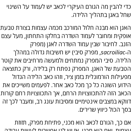
כדי להבין מה הגורם העיקרי לכאב יש לעמוד על השינוי
שחל באגן בתהליך הלידה.
האגן הוא מבנה חלול המורכב מכמה עצמות בצורת טבעת
אופקית ומחובר לעמוד השדרה בחלקו התחתון, מעל עצם
הזנב. לחיבור שבין עמוד השדרה לאגן (מפרק
ה‑
sacroiliac
, מפרק סיבי) יש חשיבות גדולה במהלך
הלידה. סיבי המפרק נמתחים ולמעשה מרחיבים את קוטר
הטבעת של האגן. המפרק נפתח רק בלידה, ורק כתוצאה
מפעילות הורמונלית בזמן ציר, וזהו כאב הלידה הגדול
הידוע השונה כל כך מכל כאב אחר. לפעמים משייכים את
הכאב הזה להתכווצויות הרחם, אך התכווצויות רחם קורות
דווקא במצבים אינטימיים ומסיבות עונג רב, ומעבר לכך זה
בסך הכול כיווץ שרירים.
אם כך, הגורם לכאב הוא מכני, פתיחת מפרק, תזוזת
עצמות, ואם הוא מכני, אז יש לנו אפשרות לעשות עבודה