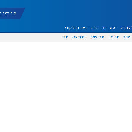
כ"ד באב תשפ"ו |
 ונדל"ן
דעות
אוכל
יהדות
הפקות וסיקורים
ספורט
פורומים
אתר ישיבה
יצירת קשר
עוד