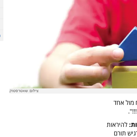
צילום: שאטרסטוק
 מול אחד
!".
ת:
להיראות
גיש תורם