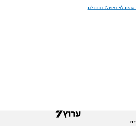
ומת לא ראויה? דווחו לנו
ים
שות
חדשות המגזר
פורומים
תגי