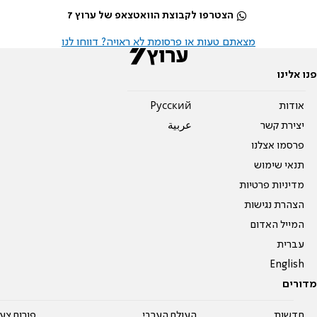
הצטרפו לקבוצת הוואטצאפ של ערוץ 7
מצאתם טעות או פרסומת לא ראויה? דווחו לנו
פנו אלינו
אודות
Pусский
יצירת קשר
عربية
פרסמו אצלנו
תנאי שימוש
מדיניות פרטיות
הצהרת נגישות
המייל האדום
עברית
English
מדורים
חדשות
העולם הערבי
פורום צע