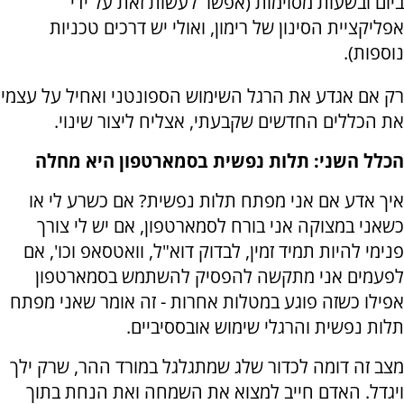
ביום ובשעות מסוימות (אפשר לעשות זאת על ידי
אפליקציית הסינון של רימון, ואולי יש דרכים טכניות
נוספות).
רק אם אגדע את הרגל השימוש הספונטני ואחיל על עצמי
את הכללים החדשים שקבעתי, אצליח ליצור שינוי.
הכלל השני: תלות נפשית בסמארטפון היא מחלה
איך אדע אם אני מפתח תלות נפשית? אם כשרע לי או
כשאני במצוקה אני בורח לסמארטפון, אם יש לי צורך
פנימי להיות תמיד זמין, לבדוק דוא"ל, וואטסאפ וכו', אם
לפעמים אני מתקשה להפסיק להשתמש בסמארטפון
אפילו כשזה פוגע במטלות אחרות - זה אומר שאני מפתח
תלות נפשית והרגלי שימוש אובססיביים.
מצב זה דומה לכדור שלג שמתגלגל במורד ההר, שרק ילך
ויגדל. האדם חייב למצוא את השמחה ואת הנחת בתוך