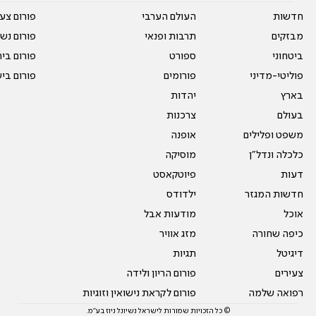
חדשות
העולם הערבי
פורום צע
מבזקים
תרבות ופנאי
פורום נשו
ביטחוני
ספורט
פורום בי
פוליטי-מדיני
פורומים
פורום בי
בארץ
יהדות
בעולם
צרכנות
משפט ופלילים
אופנה
כלכלה ונדל"ן
מוסיקה
דעות
פיוטקאסט
חדשות המגזר
ילדודס
אוכל
מודעות אבל
כיפה שחורה
מזג אוויר
דיגיטל
תגיות
צעירים
פורום הריון ולידה
רפואה שלמה
פורום לקראת נישואין וזוגיות
© כל הזכויות שמורות לישראל נשיונל ניוז בע"מ.