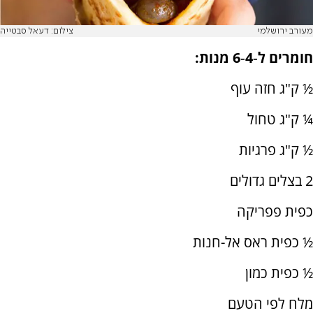
מעורב ירושלמי
צילום: דעאל סבטייה
חומרים ל‑4‑6 מנות:
½ ק"ג חזה עוף
¼ ק"ג טחול
½ ק"ג פרגיות
2 בצלים גדולים
כפית פפריקה
½ כפית ראס אל-חנות
½ כפית כמון
מלח לפי הטעם