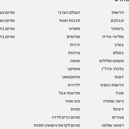
מדורים
חדשות
העולם הערבי
פורום צע
מבזקים
תרבות ופנאי
פורום נשו
ביטחוני
ספורט
פורום בי
פוליטי-מדיני
פורומים
פורום בי
בארץ
יהדות
בעולם
צרכנות
משפט ופלילים
אופנה
כלכלה ונדל"ן
מוסיקה
דעות
פיוטקאסט
חדשות המגזר
ילדודס
אוכל
מודעות אבל
כיפה שחורה
מזג אוויר
דיגיטל
תגיות
צעירים
פורום הריון ולידה
רפואה שלמה
פורום לקראת נישואין וזוגיות