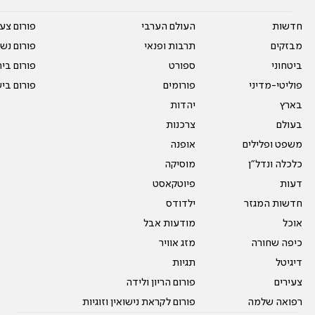
חדשות
העולם הערבי
פורום צע
מבזקים
תרבות ופנאי
פורום נשו
ביטחוני
ספורט
פורום בי
פוליטי-מדיני
פורומים
פורום בי
בארץ
יהדות
בעולם
צרכנות
משפט ופלילים
אופנה
כלכלה ונדל"ן
מוסיקה
דעות
פיוטקאסט
חדשות המגזר
ילדודס
אוכל
מודעות אבל
כיפה שחורה
מזג אוויר
דיגיטל
תגיות
צעירים
פורום הריון ולידה
רפואה שלמה
פורום לקראת נישואין וזוגיות