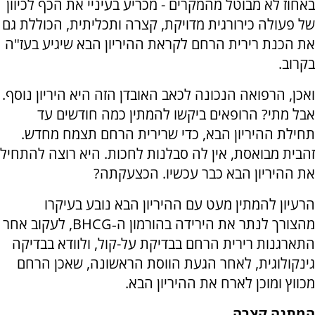
באחוז לא מבוטל מהמקרים - מכריע בעיניי את הכף לכיוון
של פעולה כירורגית מדויקת, קצרה ותכליתית, הכוללת גם
את הכנת רירית הרחם לקראת ההיריון הבא שיגיע בעז"ה
בקרוב.
ואכן, הרפואה הנכונה לכאב האובדן הזה היא היריון נוסף.
אבל מתי? הרופאים ביקשו להמתין כמה חודשים עד
תחילת ההיריון הבא, כדי שרירית הרחם תצמח מחדש.
זהבית מבואסת, אין לה סבלנות לחכות. היא רוצה להתחיל
את ההיריון הבא כבר עכשיו. הכצעקתה?
הרעיון להמתין מעט עם ההיריון הבא נובע בעיקרו
מהצורך לנתר את הירידה בהורמון ה‑
BHCG
, לעקוב אחר
התארגנות רירית הרחם בבדיקת על-קול, ולוודא בבדיקה
גינקולוגית, לאחר הגעת הווסת הראשונה, שאכן הרחם
מכווץ ומוכן לארח את ההיריון הבא.
המתנה קצרה