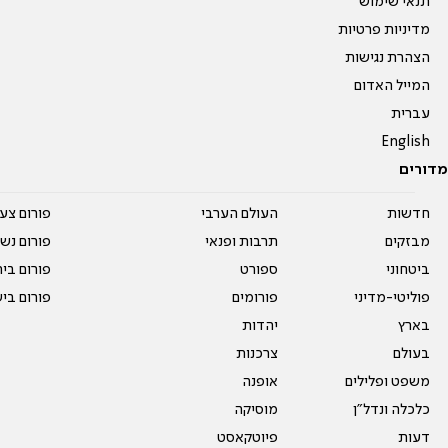
תנאי שימוש
מדיניות פרטיות
הצהרת נגישות
המייל האדום
עברית
English
מדורים
חדשות
העולם הערבי
פורום צע
מבזקים
תרבות ופנאי
פורום נשו
ביטחוני
ספורט
פורום בי
פוליטי-מדיני
פורומים
פורום בי
בארץ
יהדות
בעולם
צרכנות
משפט ופלילים
אופנה
כלכלה ונדל"ן
מוסיקה
דעות
פיוטקאסט