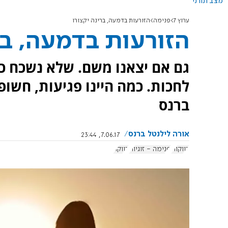
מצב תורני
ערוץ 7
פנימה
הזורעות בדמעה, ברינה יקצורו
הזורעות בדמעה, בר
גם אם יצאנו משם. שלא נשכח כמ
לחכות. כמה היינו פגיעות, חשופ
ברנס
אורה לילנטל ברנס
7.06.17, 23:44
רווקות
פנימה - זוגיות
רווקה