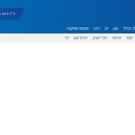
כ"ז באב תשפ"ו 
 ונדל"ן
דעות
אוכל
יהדות
הפקות וסיקורים
ספורט
פורומים
אתר ישיבה
יצירת קשר
עוד