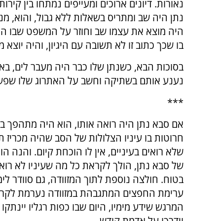
נאורות. דיונים ארוכים ומעייפים נמתחו בין קירו
נתן היה שב ומתריס בשאלות ללא גבול, והוא, מ
היה מוצא את עצמו שב וחוזר על המשפט שבו היה 
בו שכך כתוב זו לא תשובה עם היגיון, והיה יוצא
בסוכות הבא, כשנתן שלו כבר היה מעבר לים, באי
נענע אותם בשתיקה וחשב על האתרוג שלו שפשט
***
אם סבא נתן היה רואה אותו, הוא היה מתהפך בק
חרוטות בו עיניו הצלולות של הסב שהיה מכריז 
שלא רואים בעיניים, אין לו הוכחת קיום. והנה הו
של סבא נתן, הולך לקראת כל מה שעיניו לא רואות
בטוח. חולצה נוספת לתוך המזוודה, גם סוודר לימ
ערימת החפצים המתגבהת במזוודה נערמת לקרא
המרגש שידע מימיו, היום שבו כפות רגליו יינתקו
וידרכו על אדמת קודש.