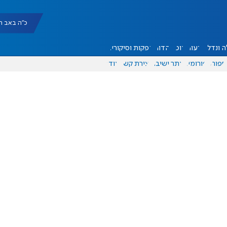
כ"ה באב תשפ"ו |
 ונדל"ן
דעות
אוכל
יהדות
הפקות וסיקורים
ספורט
פורומים
אתר ישיבה
יצירת קשר
עוד