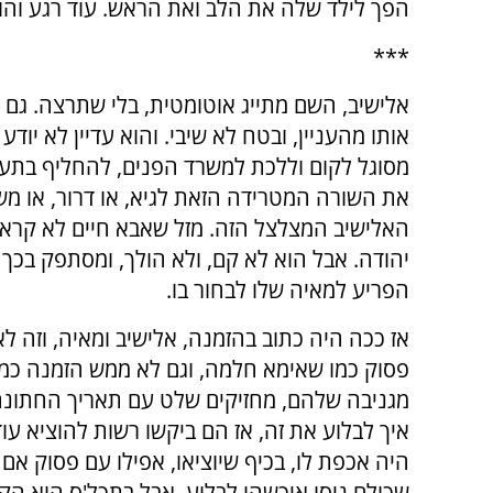
הפך לילד שלה את הלב ואת הראש. עוד רגע והוא
***
אלישיב, השם מתייג אוטומטית, בלי שתרצה. גם א
אותו מהעניין, ובטח לא שיבי. והוא עדיין לא יודע
מסוגל לקום וללכת למשרד הפנים, להחליף בתע
את השורה המטרידה הזאת לגיא, או דרור, או מש
האלישיב המצלצל הזה. מזל שאבא חיים לא קרא ל
יהודה. אבל הוא לא קם, ולא הולך, ומסתפק בכך
הפריע למאיה שלו לבחור בו.
אז ככה היה כתוב בהזמנה, אלישיב ומאיה, וזה ל
פסוק כמו שאימא חלמה, וגם לא ממש הזמנה כמו 
מגניבה שלהם, מחזיקים שלט עם תאריך החתונה
איך לבלוע את זה, אז הם ביקשו רשות להוציא ע
היה אכפת לו, בכיף שיוציאו, אפילו עם פסוק אם
שכולם ניסו איכשהו לבלוע, אבל בתכל'ס הוא הק