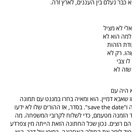
 כבר נעלם בין העננים, לארץ זרה.
לי לא מציל
 למה הוא לא
ודת הזהות
הו. רק לא
ו צבי
 שזה לא
א היה עם
שאבא דמיין. הוא ומאיה בחרו במגנט עם תמונה
 ו"
save the date
". בסדר, אז ההורים שלו לא ידעו
וד הזמנה מטעמם, כדי לשלוח לקרובי המשפחה. מה
 הם רוצים. נכון שכל החתונה הזאת הייתה מין צפרדע
פיד לומר את המילה האחרונה. בסופו של דבר, הוא