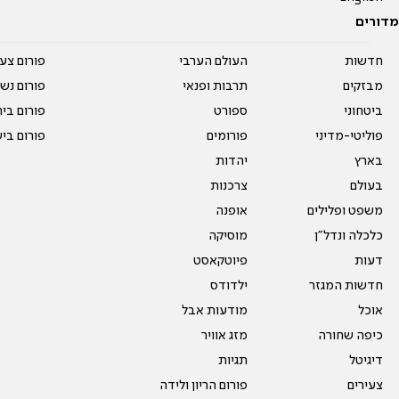
מדורים
חדשות
העולם הערבי
פורום צע
מבזקים
תרבות ופנאי
פורום נשו
ביטחוני
ספורט
פורום בי
פוליטי-מדיני
פורומים
פורום בי
בארץ
יהדות
בעולם
צרכנות
משפט ופלילים
אופנה
כלכלה ונדל"ן
מוסיקה
דעות
פיוטקאסט
חדשות המגזר
ילדודס
אוכל
מודעות אבל
כיפה שחורה
מזג אוויר
דיגיטל
תגיות
צעירים
פורום הריון ולידה